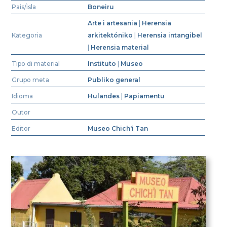
Pais/isla
Boneiru
Arte i artesania
|
Herensia
Kategoria
arkitektóniko
|
Herensia intangibel
|
Herensia material
Tipo di material
Instituto
|
Museo
Grupo meta
Publiko general
Idioma
Hulandes
|
Papiamentu
Outor
Editor
Museo Chich'i Tan