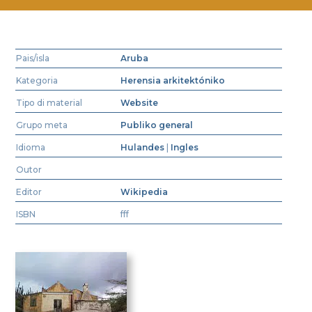
Pais/isla
Aruba
Kategoria
Herensia arkitektóniko
Tipo di material
Website
Grupo meta
Publiko general
Idioma
Hulandes
|
Ingles
Outor
Editor
Wikipedia
ISBN
fff