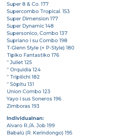
Super 8 & Co. 177
Supercombo Tropical. 153
Super Dimension 177
Super Dynamic 148
Supersonico, Combo 137
Supriano i su Combo 198
T-Glenn Style (+ P-Style) 180
Tipiko Fantastiko 176
” Juliet 125
” Orquidia 124
” Tripilichi 182
” Sòpitu 131
Union Combo 123
Yayo i sus Soneros 196
Zimboras 193
Individualnan:
Alvaro R./A. Job 199
Babalú (R. Kerindongo) 195