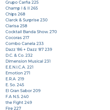
Grupo Carña 225
Champ I & II 265
Chips 268
Clarck & Surprise 230
Clarisa 258
Cocktail Banda Show. 270
Cocoras 217
Combo Canela 233
Dazz ’86 + Dazz ’87 239
D.C. & Co. 232
Dimension Musical 231
E.E.N.I.C.A. 221
Emotion 271
E.R.A 219
E. So. 245
El Gran Sabor 209
F.A N.S. 240
the Fight 249
Fire 227