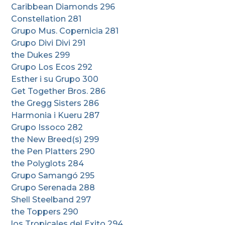
Caribbean Diamonds 296
Constellation 281
Grupo Mus. Copernicia 281
Grupo Divi Divi 291
the Dukes 299
Grupo Los Ecos 292
Esther i su Grupo 300
Get Together Bros. 286
the Gregg Sisters 286
Harmonia i Kueru 287
Grupo Issoco 282
the New Breed(s) 299
the Pen Platters 290
the Polyglots 284
Grupo Samangó 295
Grupo Serenada 288
Shell Steelband 297
the Toppers 290
los Tropicales del Exito 294