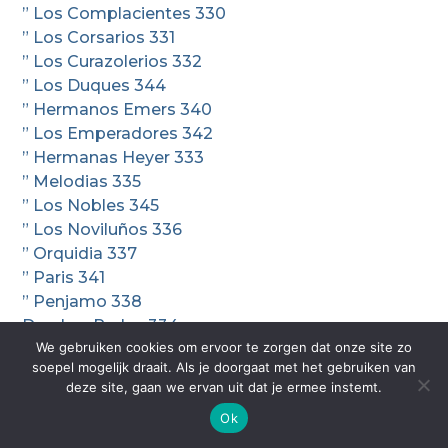
” Los Complacientes 330
” Los Corsarios 331
” Los Curazolerios 332
” Los Duques 344
” Hermanos Emers 340
” Los Emperadores 342
” Hermanas Heyer 333
” Melodias 335
” Los Nobles 345
” Los Noviluños 336
” Orquidia 337
” Paris 341
” Penjamo 338
Duo Las Perlas 334
We gebruiken cookies om ervoor te zorgen dat onze site zo
Trio Julio Perrenal 345
soepel mogelijk draait. Als je doorgaat met het gebruiken van
” Los PrIncipes 338
deze site, gaan we ervan uit dat je ermee instemt.
” Los Romanceros 339
Ok
” Los Ruiseñores 339
” Los Sargentos 347