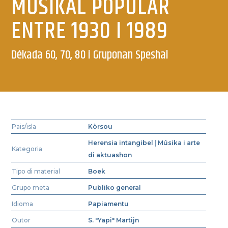
MUSIKAL POPULAR
ENTRE 1930 I 1989
Dékada 60, 70, 80 i Gruponan Speshal
Pais/isla
Kòrsou
Herensia intangibel
|
Músika i arte
Kategoria
di aktuashon
Tipo di material
Boek
Grupo meta
Publiko general
Idioma
Papiamentu
Outor
S. "Yapi" Martijn