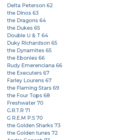
Delta Peterson 62
the Dinos 63
the Dragons 64
the Dukes 65
Double U & T 64
Duky Richardson 65
the Dynamites 65
the Ebonies 66
Rudy Emerenciana 66
the Executers 67
Farley Lourens 67
the Flaming Stars 69
the Four Tops 68
Freshwater 70
G.R.T.R 71
G R.E.M P.S 70
the Golden Sharks 73
the Golden tunes 72