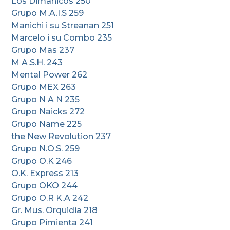
Los Dimanicos 250
Grupo M.A.I.S 259
Manichi i su Streanan 251
Marcelo i su Combo 235
Grupo Mas 237
M A.S.H. 243
Mental Power 262
Grupo MEX 263
Grupo N A N 235
Grupo Naicks 272
Grupo Name 225
the New Revolution 237
Grupo N.O.S. 259
Grupo O.K 246
O.K. Express 213
Grupo OKO 244
Grupo O.R K.A 242
Gr. Mus. Orquidia 218
Grupo Pimienta 241