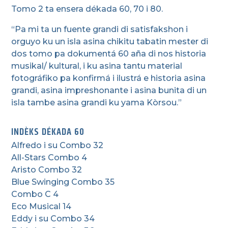
Tomo 2 ta ensera dékada 60, 70 i 80.
“Pa mi ta un fuente grandi di satisfakshon i
orguyo ku un isla asina chikitu tabatin mester di
dos tomo pa dokumentá 60 aña di nos historia
musikal/ kultural, i ku asina tantu material
fotográfiko pa konfirmá i ilustrá e historia asina
grandi, asina impreshonante i asina bunita di un
isla tambe asina grandi ku yama Kòrsou.”
INDÈKS DÉKADA 60
Alfredo i su Combo 32
All-Stars Combo 4
Aristo Combo 32
Blue Swinging Combo 35
Combo C 4
Eco Musical 14
Eddy i su Combo 34