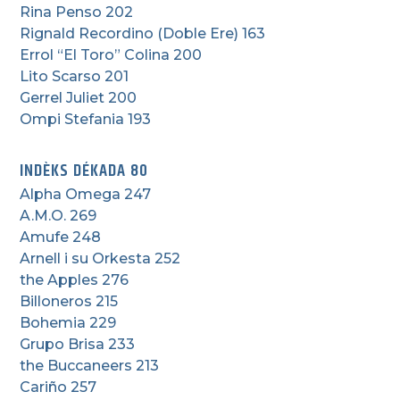
Rina Penso 202
Rignald Recordino (Doble Ere) 163
Errol “El Toro” Colina 200
Lito Scarso 201
Gerrel Juliet 200
Ompi Stefania 193
INDÈKS DÉKADA 80
Alpha Omega 247
A.M.O. 269
Amufe 248
Arnell i su Orkesta 252
the Apples 276
Billoneros 215
Bohemia 229
Grupo Brisa 233
the Buccaneers 213
Cariño 257