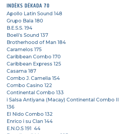
INDÈKS DÉKADA 70
Apollo Latin Sound 148
Grupo Bala 180
B.E.S.S. 194
Boeli’s Sound 137
Brotherhood of Man 184
Caramelos 175
Caribbean Combo 170
Caribbean Express 125
Casama 187
Combo J. Camelia 154
Combo Casino 122
Continental Combo 133
i Salsa Antiyana (Macay) Continental Combo II
136
El Nido Combo 132
Enrico i su Clan 144
E.N.O.S 191 44