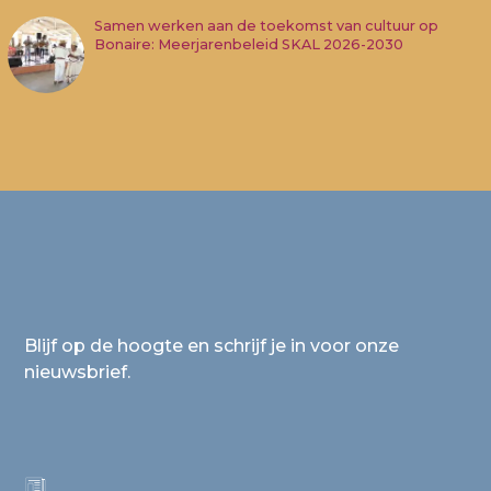
Samen werken aan de toekomst van cultuur op
Bonaire: Meerjarenbeleid SKAL 2026-2030
Blijf op de hoogte en schrijf je in voor onze
nieuwsbrief.