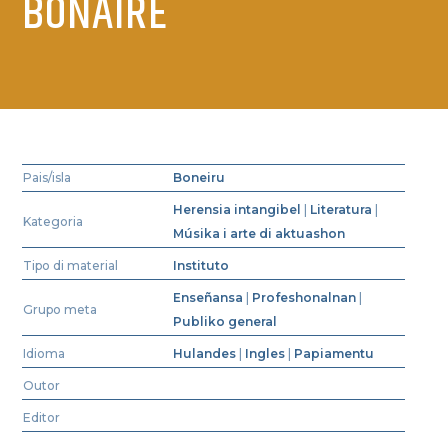
BONAIRE
Pais/isla
Boneiru
Herensia intangibel
|
Literatura
|
Kategoria
Músika i arte di aktuashon
Tipo di material
Instituto
Enseñansa
|
Profeshonalnan
|
Grupo meta
Publiko general
Idioma
Hulandes
|
Ingles
|
Papiamentu
Outor
Editor