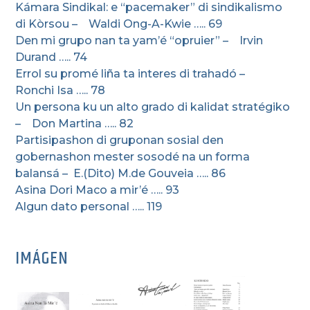
Kámara Sindikal: e “pacemaker” di sindikalismo
di Kòrsou – Waldi Ong-A-Kwie ….. 69
Den mi grupo nan ta yam’é “opruier” – Irvin
Durand ….. 74
Errol su promé liña ta interes di trahadó –
Ronchi Isa ….. 78
Un persona ku un alto grado di kalidat stratégiko
– Don Martina ….. 82
Partisipashon di gruponan sosial den
gobernashon mester sosodé na un forma
balansá – E.(Dito) M.de Gouveia ….. 86
Asina Dori Maco a mir’é ….. 93
Algun dato personal ….. 119
IMÁGEN