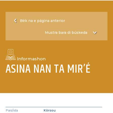
Bèk na e página anterior
Informashon
ASINA NAN TA MIR’É
Pais/isla
Kòrsou