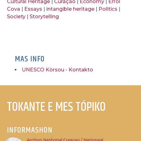
Cultural Heritage
|
Curaçao
|
Economy
|
Errol
Cova
|
Essays
|
intangible heritage
|
Politics
|
Society
|
Storytelling
MAS INFO
UNESCO Kòrsou - Kontakto
TOKANTE E MES TÓPIKO
INFORMASHON
Archivo Nashonal Curaçao / Nationaal