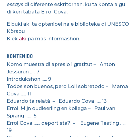
essays
di diferente eskritornan, ku ta konta algu
di ken tabata Errol Cova.
E buki aki ta optenibel na e biblioteka di UNESCO
Kòrsou
Klek
aki
pa mas informashon.
KONTENIDO
Komo muestra di apresio i gratitut – Anton
Jessurun ….. 7
Introdukshon ….. 9
Todos son buenos, pero Loli sobretodo – Mama
Cova ….. 11
Eduardo ta relatá – Eduardo Cova ….. 13
Errol, Mijn oudleerling en kollega – Paul van
Sprang ….. 15
Errol Cova……. deportista?! – Eugene Testing …..
19