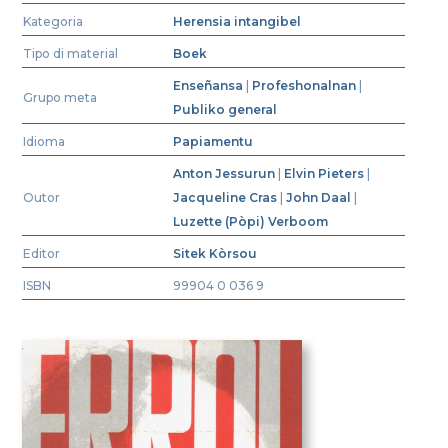
Kategoria
Herensia intangibel
Tipo di material
Boek
Enseñansa
|
Profeshonalnan
|
Grupo meta
Publiko general
Idioma
Papiamentu
Anton Jessurun
|
Elvin Pieters
|
Outor
Jacqueline Cras
|
John Daal
|
Luzette (Pòpi) Verboom
Editor
Sitek Kòrsou
ISBN
99904 0 036 9