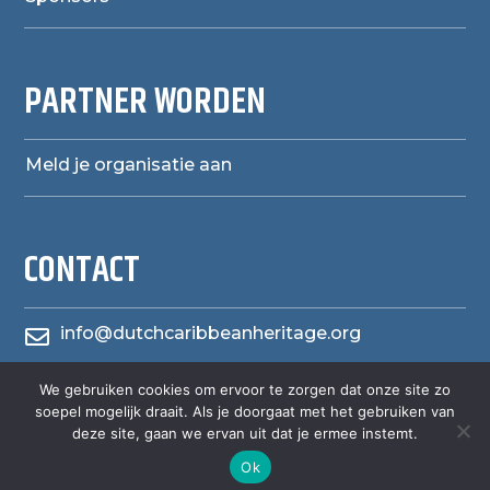
PARTNER WORDEN
Meld je organisatie aan
CONTACT
info@dutchcaribbeanheritage.org

We gebruiken cookies om ervoor te zorgen dat onze site zo
herensiaerfgoedheritage

soepel mogelijk draait. Als je doorgaat met het gebruiken van
deze site, gaan we ervan uit dat je ermee instemt.
Ok