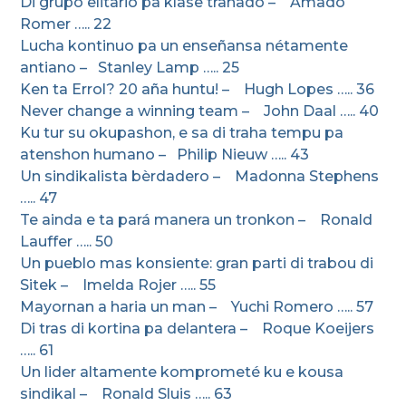
Di grupo elitario pa klase trahadó – Amado
Romer ….. 22
Lucha kontinuo pa un enseñansa nétamente
antiano – Stanley Lamp ….. 25
Ken ta Errol? 20 aña huntu! – Hugh Lopes ….. 36
Never change a winning team – John Daal ….. 40
Ku tur su okupashon, e sa di traha tempu pa
atenshon humano – Philip Nieuw ….. 43
Un sindikalista bèrdadero – Madonna Stephens
….. 47
Te ainda e ta pará manera un tronkon – Ronald
Lauffer ….. 50
Un pueblo mas konsiente: gran parti di trabou di
Sitek – Imelda Rojer ….. 55
Mayornan a haria un man – Yuchi Romero ….. 57
Di tras di kortina pa delantera – Roque Koeijers
….. 61
Un lider altamente komprometé ku e kousa
sindikal – Ronald Sluis ….. 63