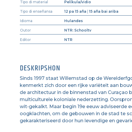
Tipo di material
Pelíkula/vidio
Tipo di enseñansa
12 pa 15 aña
|
15 aña bai ariba
Idioma
Hulandes
Outor
NTR: Schooltv
Editor
NTR
DESKRIPSHON
Sinds 1997 staat Willemstad op de Werelderf
kenmerkt zich door een rijke variëteit aan bouw
de architectuur in de binnenstad van Curaçao bl
multiculturele koloniale nederzetting. Oorspr
wit-gekalkt. Maar begin 19e eeuw adviseerde ee
oogklachten, om de gebouwen in de stad te sch
gekarakteriseerd door hun levendige en gevari