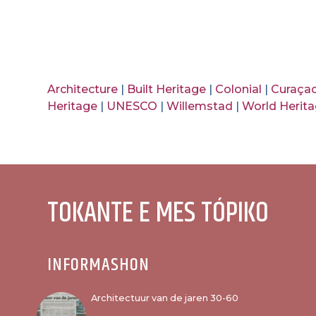
Architecture
|
Built Heritage
|
Colonial
|
Curaça
Heritage
|
UNESCO
|
Willemstad
|
World Herit
TOKANTE E MES TÓPIKO
INFORMASHON
Architectuur van de jaren 30-60