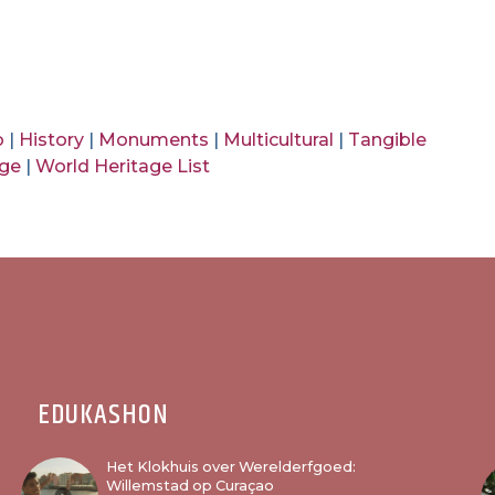
o
|
History
|
Monuments
|
Multicultural
|
Tangible
age
|
World Heritage List
EDUKASHON
Het Klokhuis over Werelderfgoed:
Willemstad op Curaçao