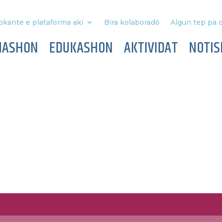
okante e plataforma akí
Bira kolaboradó
Algun tep pa o
MASHON
EDUKASHON
AKTIVIDAT
NOTIS