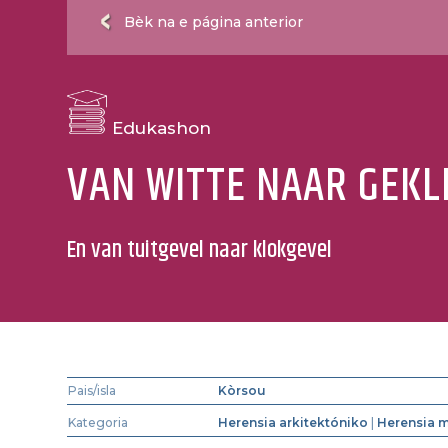
Bèk na e página anterior
Edukashon
VAN WITTE NAAR GEKL
En van tuitgevel naar klokgevel
Pais/isla
Kòrsou
Kategoria
Herensia arkitektóniko
|
Herensia m