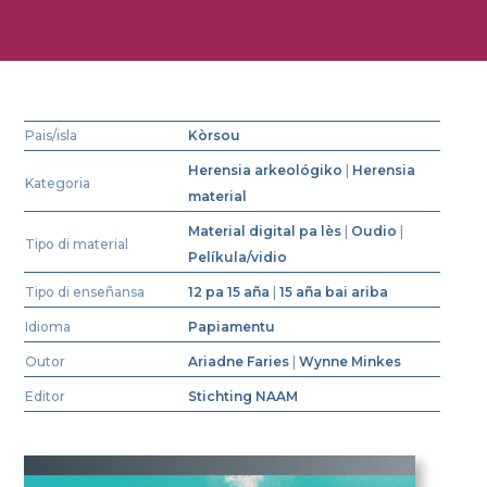
Pais/isla
Kòrsou
Herensia arkeológiko
|
Herensia
Kategoria
material
Material digital pa lès
|
Oudio
|
Tipo di material
Pelíkula/vidio
Tipo di enseñansa
12 pa 15 aña
|
15 aña bai ariba
Idioma
Papiamentu
Outor
Ariadne Faries
|
Wynne Minkes
Editor
Stichting NAAM