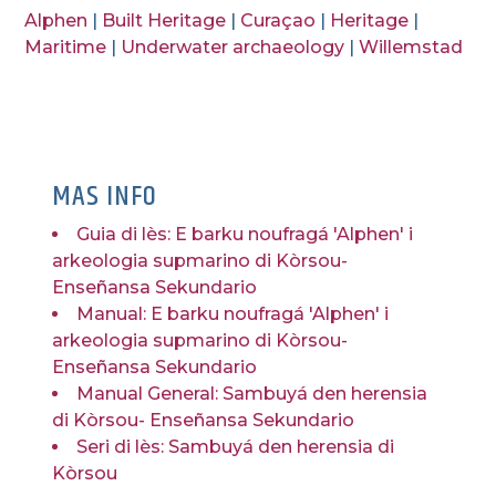
Alphen
|
Built Heritage
|
Curaçao
|
Heritage
|
Maritime
|
Underwater archaeology
|
Willemstad
MAS INFO
Guia di lès: E barku noufragá 'Alphen' i
arkeologia supmarino di Kòrsou-
Enseñansa Sekundario
Manual: E barku noufragá 'Alphen' i
arkeologia supmarino di Kòrsou-
Enseñansa Sekundario
Manual General: Sambuyá den herensia
di Kòrsou- Enseñansa Sekundario
Seri di lès: Sambuyá den herensia di
Kòrsou