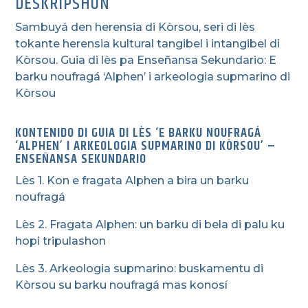
DESKRIPSHON
Sambuyá den herensia di Kòrsou, seri di lès
tokante herensia kultural tangibel i intangibel di
Kòrsou. Guia di lès pa Enseñansa Sekundario: E
barku noufragá ‘Alphen’ i arkeologia supmarino di
Kòrsou
KONTENIDO DI GUIA DI LÈS ‘E BARKU NOUFRAGÁ
‘ALPHEN’ I ARKEOLOGIA SUPMARINO DI KÒRSOU’ –
ENSEÑANSA SEKUNDARIO
Lès 1. Kon e fragata Alphen a bira un barku
noufragá
Lès 2. Fragata Alphen: un barku di bela di palu ku
hopi tripulashon
Lès 3. Arkeologia supmarino: buskamentu di
Kòrsou su barku noufragá mas konosí