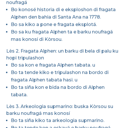
noufragá
Bo konosé historia di e eksploshon di fragata
Alphen den bahia di Santa Ana na 1778.
Bo sa kiko a pone e fragata eksplotá.
Bo sa ku fragata Alphen ta e barku noufragá
mas konosí di Kòrsou.
Lès 2. Fragata Alphen: un barku di bela di palu ku
hopi tripulashon
Bo sa kon e fragata Alphen tabata. u
Bo ta tende kiko e tripulashon na bordo di
fragata Alphen tabata hasi. u
Bo ta siña kon e bida na bordo di Alphen
tabata.
Lès 3. Arkeologia supmarino: buska Kòrsou su
barku noufragá mas konosí
Bo ta siña kiko ta arkeologia supmarino.
Bo ta tende kon a eskavá e barku noufragá