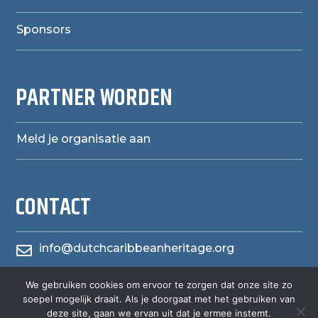
Sponsors
PARTNER WORDEN
Meld je organisatie aan
CONTACT
info@dutchcaribbeanheritage.org

We gebruiken cookies om ervoor te zorgen dat onze site zo
herensiaerfgoedheritage

soepel mogelijk draait. Als je doorgaat met het gebruiken van
deze site, gaan we ervan uit dat je ermee instemt.