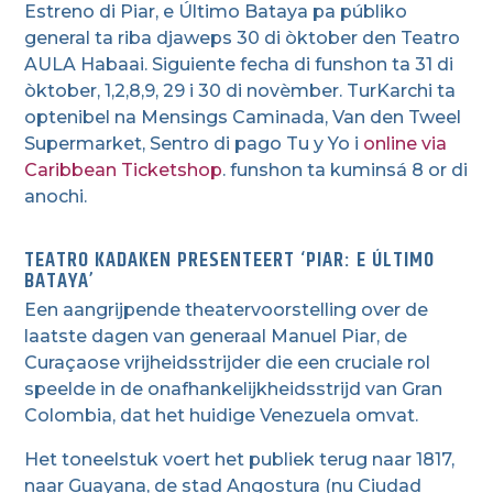
Estreno di Piar, e Último Bataya pa públiko
general ta riba djaweps 30 di òktober den Teatro
AULA Habaai. Siguiente fecha di funshon ta 31 di
òktober, 1,2,8,9, 29 i 30 di novèmber. TurKarchi ta
optenibel na Mensings Caminada, Van den Tweel
Supermarket, Sentro di pago Tu y Yo i
online via
Caribbean Ticketshop
. funshon ta kuminsá 8 or di
anochi.
TEATRO KADAKEN PRESENTEERT ‘PIAR: E ÚLTIMO
BATAYA’
Een aangrijpende theatervoorstelling over de
laatste dagen van generaal Manuel Piar, de
Curaçaose vrijheidsstrijder die een cruciale rol
speelde in de onafhankelijkheidsstrijd van Gran
Colombia, dat het huidige Venezuela omvat.
Het toneelstuk voert het publiek terug naar 1817,
naar Guayana, de stad Angostura (nu Ciudad