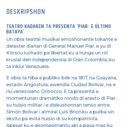
DESKRIPSHON
TEATRO KADAKEN TA PRESENTÁ ‘PIAR: E ÚLTIMO
BATAYA’
Un obra teatral musikal emoshonante tokante e
delaster dianan di General Manuel Piar, e yu di
Kòrsou luchadó pa libertat ku a hunga un ròl
krusial den independensia di Gran Colombia, ku
ta inkluí Venezuela.
E obra ta hiba e públiko bèk na 1817, na Guayana,
estado Angostura, awendia Ciudad Bolivar, na e
riu venezolano Orinocco. E ta presentá e
momentunan dramátiko rondó di aresto di Piar,
su huisio militar i e diskushonnan tenso entre
Simón Bolivar i atmiral Luis Brion,ku a purba sin
éksito pa evitá huisio di su kompatriota.
Apesar ku e akontesimentu aki a pasa mas ku