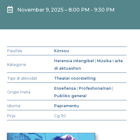

November 9, 2025 – 8:00 PM - 9:30 PM
Pais/isla
Kòrsou
Herensia intangibel
|
Músika i arte
Kategoria
di aktuashon
Tipo di aktividat
Theater voorstelling
Enseñansa
|
Profeshonalnan
|
Grupo meta
Publiko general
Idioma
Papiamentu
Prijs
Cg 30