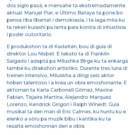
dos siglo pasá, e mensahe ta ekstremadamente
aktual. Manuel Piar, e Último Bataya ta pone bo
pensa riba libertat i demokrasia, i ta laga mira ku
ta rekerí kurashi pa lanta para kontra di inhustisia
i poder outoritario.
E produkshon ta di KadaKen, bou di guia di
direktor Lou Nisbet. E teksto ta di Franklin
Salgado i adaptá pa Milushka Birge ku ta enkargá
tambe ku direkshon artístiko. Durante tres luna di
treinen intensivo, Miluskha a dirigí seis aktor
hóben talentoso i a krea un obra emoshonante. E
aktornan ta Karla Carbonell Gómez, Maxine
Fabian, Tisjaira Martina, Alejandro Marquez
Lorenzo, Kendrick Girigori i Ralph Winedt. Guia
musikal ta den man di Eric Calmes, ku huntu ku e
elenko a sòru pa muzik bibu i kantika ku ta
resaltá emoshonnan den e obra.