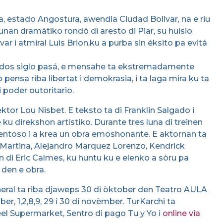
a, estado Angostura, awendia Ciudad Bolivar, na e riu
an dramátiko rondó di aresto di Piar, su huisio
ar i atmiral Luis Brion,ku a purba sin éksito pa evitá
 dos siglo pasá, e mensahe ta ekstremadamente
pensa riba libertat i demokrasia, i ta laga mira ku ta
i poder outoritario.
ktor Lou Nisbet. E teksto ta di Franklin Salgado i
u direkshon artístiko. Durante tres luna di treinen
alentoso i a krea un obra emoshonante. E aktornan ta
a Martina, Alejandro Marquez Lorenzo, Kendrick
n di Eric Calmes, ku huntu ku e elenko a sòru pa
 den e obra.
neral ta riba djaweps 30 di òktober den Teatro AULA
er, 1,2,8,9, 29 i 30 di novèmber. TurKarchi ta
l Supermarket, Sentro di pago Tu y Yo i
online via