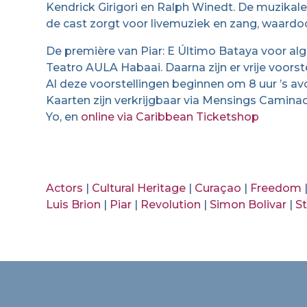
Kendrick Girigori en Ralph Winedt. De muzikale
de cast zorgt voor livemuziek en zang, waardo
De première van Piar: E Último Bataya voor al
Teatro AULA Habaai. Daarna zijn er vrije voorste
Al deze voorstellingen beginnen om 8 uur ’s av
Kaarten zijn verkrijgbaar via Mensings Camina
Yo, en
online via Caribbean Ticketshop
Actors
|
Cultural Heritage
|
Curaçao
|
Freedom
Luis Brion
|
Piar
|
Revolution
|
Simon Bolivar
|
St