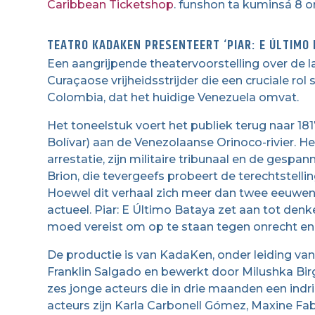
Caribbean Ticketshop
. funshon ta kuminsá 8 or
TEATRO KADAKEN PRESENTEERT ‘PIAR: E ÚLTIMO 
Een aangrijpende theatervoorstelling over de l
Curaçaose vrijheidsstrijder die een cruciale rol
Colombia, dat het huidige Venezuela omvat.
Het toneelstuk voert het publiek terug naar 18
Bolívar) aan de Venezolaanse Orinoco-rivier. 
arrestatie, zijn militaire tribunaal en de gespa
Brion, die tevergeefs probeert de terechtstell
Hoewel dit verhaal zich meer dan twee eeuwen 
actueel. Piar: E Último Bataya zet aan tot denke
moed vereist om op te staan tegen onrecht en 
De productie is van KadaKen, onder leiding van
Franklin Salgado en bewerkt door Milushka Birge
zes jonge acteurs die in drie maanden een ind
acteurs zijn Karla Carbonell Gómez, Maxine Fab