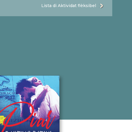
Lista di Aktividat flèksibel