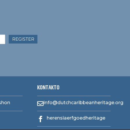
REGISTER
KONTAKTO
ashon
info@dutchcaribbeanheritage.org

herensiaerfgoedheritage
