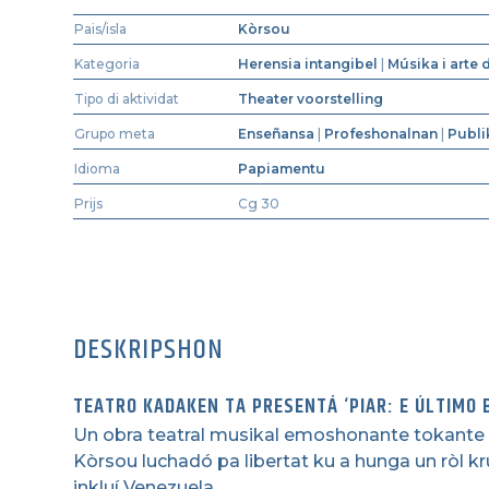
Pais/isla
Kòrsou
Kategoria
Herensia intangibel
|
Músika i arte 
Tipo di aktividat
Theater voorstelling
Grupo meta
Enseñansa
|
Profeshonalnan
|
Publi
Idioma
Papiamentu
Prijs
Cg 30
DESKRIPSHON
TEATRO KADAKEN TA PRESENTÁ ‘PIAR: E ÚLTIMO 
Un obra teatral musikal emoshonante tokante e 
Kòrsou luchadó pa libertat ku a hunga un ròl k
inkluí Venezuela.