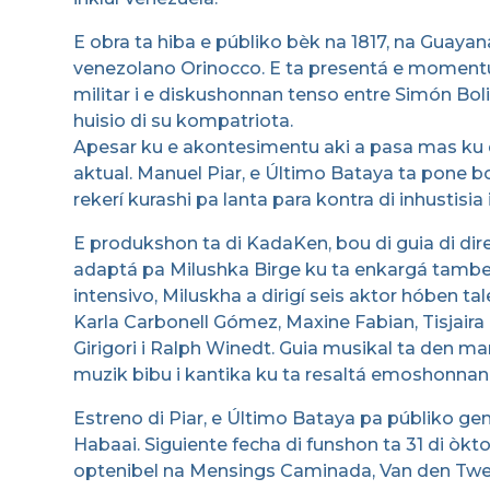
E obra ta hiba e públiko bèk na 1817, na Guayan
venezolano Orinocco. E ta presentá e momentun
militar i e diskushonnan tenso entre Simón Boliv
huisio di su kompatriota.
Apesar ku e akontesimentu aki a pasa mas ku
aktual. Manuel Piar, e Último Bataya ta pone bo 
rekerí kurashi pa lanta para kontra di inhustisia 
E produkshon ta di KadaKen, bou di guia di dire
adaptá pa Milushka Birge ku ta enkargá tambe k
intensivo, Miluskha a dirigí seis aktor hóben t
Karla Carbonell Gómez, Maxine Fabian, Tisjair
Girigori i Ralph Winedt. Guia musikal ta den ma
muzik bibu i kantika ku ta resaltá emoshonnan
Estreno di Piar, e Último Bataya pa públiko ge
Habaai. Siguiente fecha di funshon ta 31 di òktob
optenibel na Mensings Caminada, Van den Twee