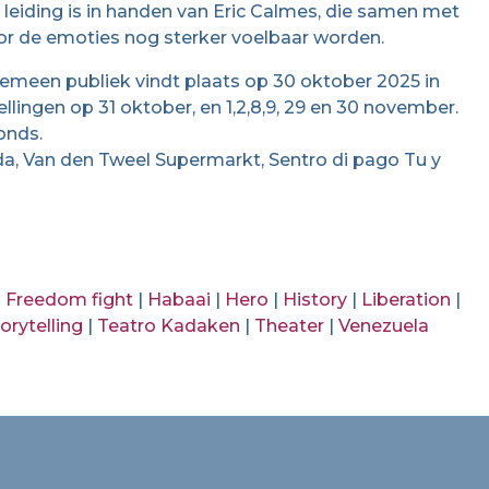
 leiding is in handen van Eric Calmes, die samen met
or de emoties nog sterker voelbaar worden.
gemeen publiek vindt plaats op 30 oktober 2025 in
llingen op 31 oktober, en 1,2,8,9, 29 en 30 november.
onds.
da, Van den Tweel Supermarkt, Sentro di pago Tu y
|
Freedom fight
|
Habaai
|
Hero
|
History
|
Liberation
|
orytelling
|
Teatro Kadaken
|
Theater
|
Venezuela