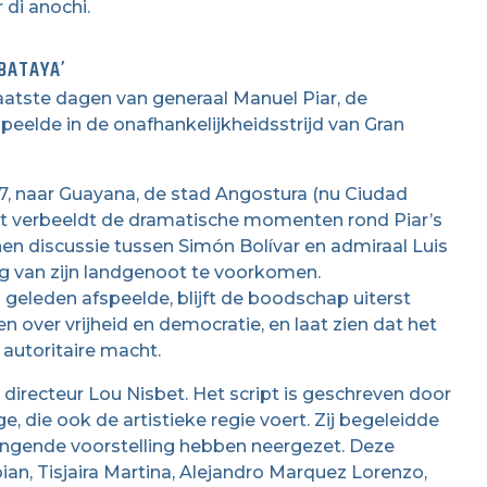
 di anochi.
BATAYA’
aatste dagen van generaal Manuel Piar, de
 speelde in de onafhankelijkheidsstrijd van Gran
17, naar Guayana, de stad Angostura (nu Ciudad
Het verbeeldt de dramatische momenten rond Piar’s
nnen discussie tussen Simón Bolívar en admiraal Luis
ing van zijn landgenoot te voorkomen.
geleden afspeelde, blijft de boodschap uiterst
n over vrijheid en democratie, en laat zien dat het
autoritaire macht.
 directeur Lou Nisbet. Het script is geschreven door
, die ook de artistieke regie voert. Zij begeleidde
ringende voorstelling hebben neergezet. Deze
ian, Tisjaira Martina, Alejandro Marquez Lorenzo,