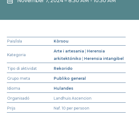

November 7, 2024 – 8:30 AM - 10:30 AM
Pais/isla
Kòrsou
Arte i artesania
|
Herensia
Kategoria
arkitektóniko
|
Herensia intangibel
Tipo di aktividat
Rekorido
Grupo meta
Publiko general
Idioma
Hulandes
Organisadó
Landhuis Ascencion
Prijs
Naf. 10 per persoon