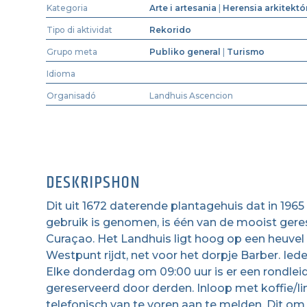
Kategoria
Arte i artesania
|
Herensia arkitektó
Tipo di aktividat
Rekorido
Grupo meta
Publiko general
|
Turismo
Idioma
Organisadó
Landhuis Ascencion
DESKRIPSHON
Dit uit 1672 daterende plantagehuis dat in 196
gebruik is genomen, is één van de mooist ger
Curaçao. Het Landhuis ligt hoog op een heuvel
Westpunt rijdt, net voor het dorpje Barber. Ie
Elke donderdag om 09:00 uur is er een rondleid
gereserveerd door derden. Inloop met koffie/li
telefonisch van te voren aan te melden. Dit om