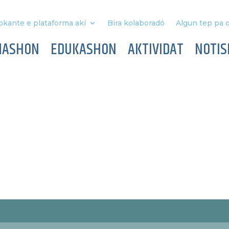
okante e plataforma akí
Bira kolaboradó
Algun tep pa o
MASHON
EDUKASHON
AKTIVIDAT
NOTIS