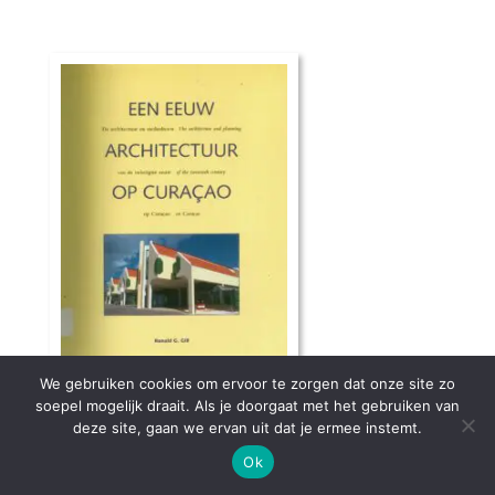
We gebruiken cookies om ervoor te zorgen dat onze site zo
Een eeuw Architectuur op
soepel mogelijk draait. Als je doorgaat met het gebruiken van
Curaçao
deze site, gaan we ervan uit dat je ermee instemt.
De architectuur en stedenbouw van de
Ok