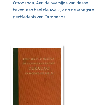
Otrobanda, ‘Aen de oversijde van deese
haven’ een heel nieuwe kijk op de vroegste
gechiedenis van Otrobanda.